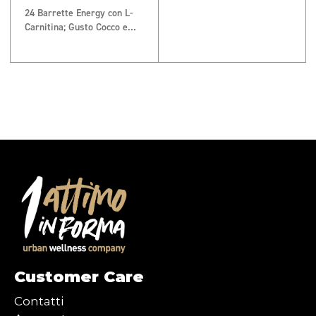
24 Barrette Energy con L-
Carnitina; Gusto Cocco e
Cioccolato (45 GR)
Customer Care
Contatti