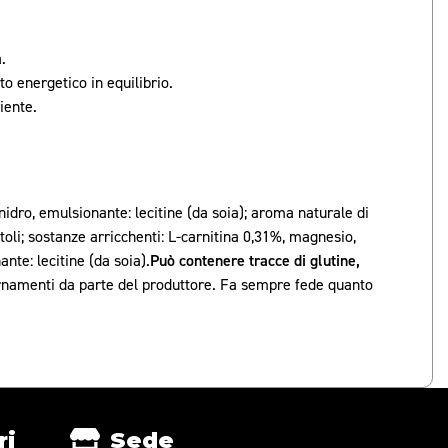
.
o energetico in equilibrio.
iente.
idro, emulsionante: lecitine (da soia); aroma naturale di
titoli; sostanze arricchenti: L-carnitina 0,31%, magnesio,
nte: lecitine (da soia).
Può contenere tracce di glutine,
giornamenti da parte del produttore. Fa sempre fede quanto
ri
Sede