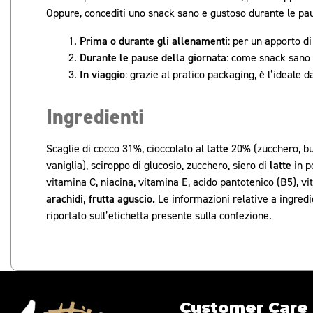
Oppure, concediti uno snack sano e gustoso durante le pau
Prima o durante gli allenamenti
: per un apporto di
Durante le pause della giornata
: come snack sano 
In viaggio
: grazie al pratico packaging, è l’ideale 
Ingredienti
Scaglie di cocco 31%, cioccolato al
latte
20% (zucchero, bu
vaniglia), sciroppo di glucosio, zucchero, siero di
latte
in p
vitamina C, niacina, vitamina E, acido pantotenico (B5), v
arachidi, frutta aguscio.
Le informazioni relative a ingredi
riportato sull’etichetta presente sulla confezione.
Customer Care