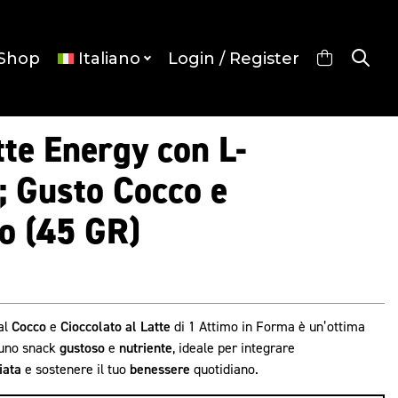
Shop
Italiano
Login / Register
te Energy con L-
; Gusto Cocco e
o (45 GR)
al
Cocco
e
Cioccolato al Latte
di 1 Attimo in Forma è un’ottima
 uno snack
gustoso
e
nutriente
, ideale per integrare
iata
e sostenere il tuo
benessere
quotidiano.