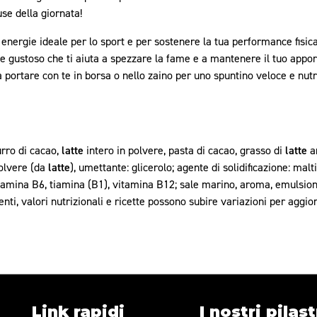
se della giornata!
 energie ideale per lo sport e per sostenere la tua performance fisica
e gustoso che ti aiuta a spezzare la fame e a mantenere il tuo apport
da portare con te in borsa o nello zaino per uno spuntino veloce e nutr
rro di cacao,
latte
intero in polvere, pasta di cacao, grasso di
latte
an
olvere (da
latte
), umettante: glicerolo; agente di solidificazione: mal
itamina B6, tiamina (B1), vitamina B12; sale marino, aroma, emulsiona
enti, valori nutrizionali e ricette possono subire variazioni per ag
Link rapidi
I nostri pilast