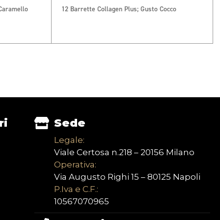
 Caramello
12 Barrette Collagen Plus; Gusto Cocco
ri
Sede
Legale:
Viale Certosa n.218 – 20156 Milano
Operativa:
Via Augusto Righi 15 – 80125 Napoli
P.Iva e C.F.:
10567070965